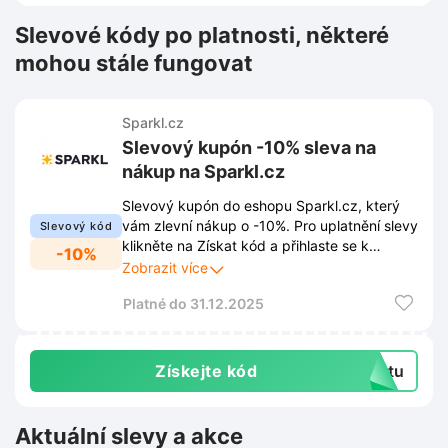
Slevové kódy po platnosti, některé
mohou stále fungovat
Sparkl.cz
Slevový kupón -10% sleva na
nákup na Sparkl.cz
Slevový kupón do eshopu Sparkl.cz, který
vám zlevní nákup o -10%. Pro uplatnění slevy
Slevový kód
klikněte na Získat kód a přihlaste se k
-10%
newsletteru prostřednictvím vyskakovacího
Zobrazit více
okna. Díky tomu Vám také neuniknou žádné
Platné do 31.12.2025
novinky, slevy ani exkluzivní nabídky.
Získejte kód
extu
Aktuální slevy a akce