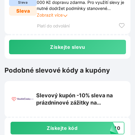
000 Kč dopravu zdarma. Pro využití slevy je
Sleva
nutné dodržet podmínky stanovené
Sleva
obchodem. Tyto podmínky jsou zveřejněny
Zobrazit více
na webových stránkách obchodu a mohou
Platí do odvolání
se průběžně měnit.
Získejte slevu
Podobné slevové kódy a kupóny
Slevový kupón -10% sleva na
prázdninové zážitky na
Skvelecesko.cz
Získejte kód
OB10