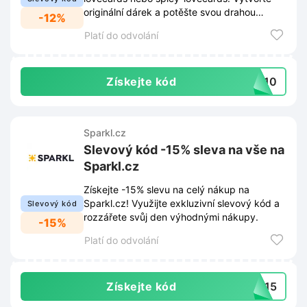
originální dárek a potěšte svou drahou
-12%
polovičku s touto slevou.
Platí do odvolání
Získejte kód
ME10
Sparkl.cz
Slevový kód -15% sleva na vše na
Sparkl.cz
Získejte -15% slevu na celý nákup na
Sparkl.cz! Využijte exkluzivní slevový kód a
Slevový kód
rozzářete svůj den výhodnými nákupy.
-15%
Platí do odvolání
Získejte kód
RT15