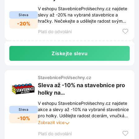
StavebniceProVsechny.cz
V eshopu StavebniceProVsechny.cz najdete
slevy až -20% na vybrané stavebnice a
Sleva
hračky. Nečekejte a udělejte radost svým
-20%
dětem kvalitními hračkami za skvělé ceny.
Platí do odvolání
Získejte slevu
StavebniceProVsechny.cz
Sleva až -10% na stavebnice pro
holky na
StavebniceProVsechny.cz
V eshopu StavebniceProVsechny.cz najdete
akce a slevy až -10% na vybrané stavebnice
Sleva
pro holky. Udělejte radost dcerám, vnučkám
-10%
nebo neteřím a pořiďte jim stavebnici za
Zobrazit více
skvělou cenu.
Platí do odvolání