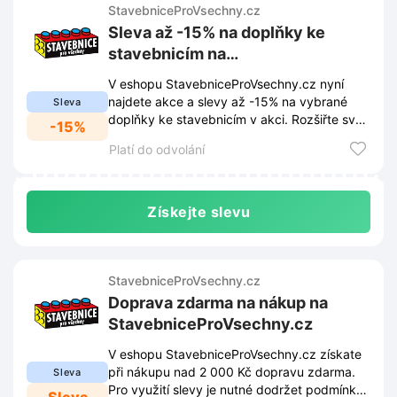
StavebniceProVsechny.cz
Sleva až -15% na doplňky ke
stavebnicím na
StavebniceProVsechny.cz
V eshopu StavebniceProVsechny.cz nyní
najdete akce a slevy až -15% na vybrané
Sleva
doplňky ke stavebnicím v akci. Rozšiřte svou
-15%
sbírku o nové díly za skvělé ceny!
Platí do odvolání
Získejte slevu
StavebniceProVsechny.cz
Doprava zdarma na nákup na
StavebniceProVsechny.cz
V eshopu StavebniceProVsechny.cz získate
při nákupu nad 2 000 Kč dopravu zdarma.
Sleva
Pro využití slevy je nutné dodržet podmínky