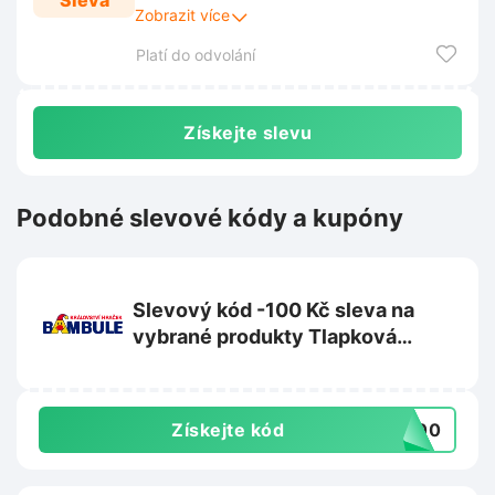
Sleva
stanovené obchodem. Tyto podmínky jsou
Zobrazit více
zveřejněny na webových stránkách obchodu
Platí do odvolání
a mohou se průběžně měnit.
Získejte slevu
Podobné slevové kódy a kupóny
Slevový kód -100 Kč sleva na
vybrané produkty Tlapková
patrola na Bambule.cz
Získejte kód
A100