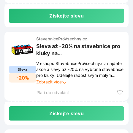
Získejte slevu
StavebniceProVsechny.cz
Sleva až -20% na stavebnice pro
kluky na
StavebniceProVsechny.cz
V eshopu StavebniceProVsechny.cz najdete
akce a slevy až -20% na vybrané stavebnice
Sleva
pro kluky. Udělejte radost svým malým
-20%
stavitelům a nakupte jim stavebnici za
Zobrazit více
výhodnější cenu.
Platí do odvolání
Získejte slevu