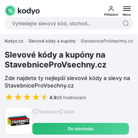
Přihlášení
Menu
Kodyo.cz
Slevové kódy a kupóny
StavebniceProVsechny.cz
Slevové kódy a kupóny na
StavebniceProVsechny.cz
Zde najdete ty nejlepší slevové kódy a slevy na
StavebniceProVsechny.cz
★
★
★
★
★
4.9
z
8 hodnocení
Sledovat
Sdílet
Do obchodu