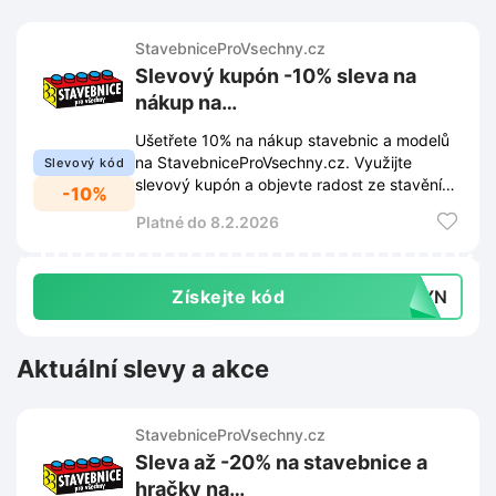
StavebniceProVsechny.cz
Slevový kupón -10% sleva na
nákup na
StavebniceProVsechny.cz
Ušetřete 10% na nákup stavebnic a modelů
na StavebniceProVsechny.cz. Využijte
Slevový kód
slevový kupón a objevte radost ze stavění
-10%
za výhodnější cenu.
Platné do 8.2.2026
Získejte kód
NTYN
Aktuální slevy a akce
StavebniceProVsechny.cz
Sleva až -20% na stavebnice a
hračky na