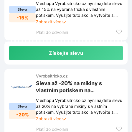
V eshopu Vyrobsitricko.cz nyní najdete slevu
až 15% na vybraná trička s vlastním
Sleva
potiskem. Využijte tuto akci a vytvořte si
-15%
originální oblečení za výhodnější ceny.
Zobrazit více
Platí do odvolání
Získejte slevu
Vyrobsitricko.cz
Sleva až -20% na mikiny s
vlastním potiskem na
Vyrobsitricko.cz
V eshopu Vyrobsitricko.cz nyní najdete slevu
až 20% na vybrané mikiny s vlastním
Sleva
potiskem. Využijte tuto akci a vytvořte si
-20%
originální oblečení za výhodnější ceny.
Zobrazit více
Platí do odvolání