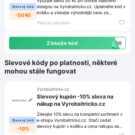
Využijte slevu 50 Kč při tvorbě vlastního
designu na Vyrobsitricko.cz. Uplatněte kód v
Slevový kód
košíku a získejte výhodnější cenu za
-50 Kč
objednávku.
Platí do odvolání
Získejte kód
CE50
Slevové kódy po platnosti, některé
mohou stále fungovat
Vyrobsitricko.cz
Slevový kupón -10% sleva na
nákup na Vyrobsitricko.cz
Získejte 10% slevu na kompletní sortiment v
e-shopu Vyrobsitricko.cz. Stačí zadat
Slevový kód
slevový kupón v košíku a cena nákupu se
-10%
ihned sníží.