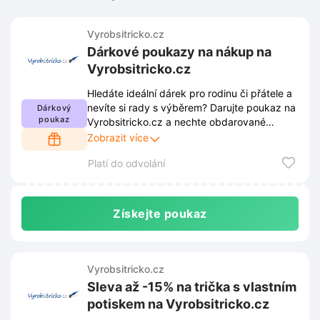
Vyrobsitricko.cz
Dárkové poukazy na nákup na
Vyrobsitricko.cz
Hledáte ideální dárek pro rodinu či přátele a
nevíte si rady s výběrem? Darujte poukaz na
Dárkový
poukaz
Vyrobsitricko.cz a nechte obdarované
vybrat přesně to, co jim udělá radost.
Zobrazit více
Platí do odvolání
Získejte poukaz
Vyrobsitricko.cz
Sleva až -15% na trička s vlastním
potiskem na Vyrobsitricko.cz