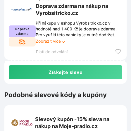
Doprava zdarma na nákup na
Vyrobsitricko.cz
Při nákupu v eshopu Vyrobsitricko.cz v
hodnotě nad 1 400 Kč je doprava zdarma.
Doprava
zdarma
Pro využití této nabídky je nutné dodržet
stanovené obchodní podmínky. Kompletní
Zobrazit více
pravidla jsou k dispozici na webových
Platí do odvolání
stránkách a podléhají průběžným změnám.
Získejte slevu
Podobné slevové kódy a kupóny
Slevový kupón -15% sleva na
nákup na Moje-pradlo.cz