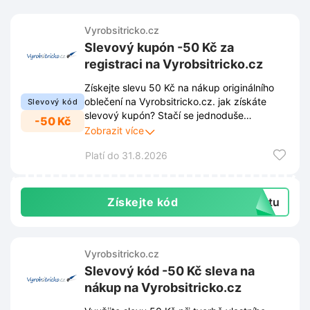
Vyrobsitricko.cz
Slevový kupón -50 Kč za
registraci na Vyrobsitricko.cz
Získejte slevu 50 Kč na nákup originálního
oblečení na Vyrobsitricko.cz. jak získáte
Slevový kód
slevový kupón? Stačí se jednoduše
-50 Kč
zaregistrovat na webu eshopu. Po dokončení
Zobrazit více
registrace dorazí unikátní kód přímo na
Platí do 31.8.2026
zadanou e-mailovou adresu. Využijte tuto
příležitost a pořiďte si vlastní tričko za
výhodnějších podmínek.
Získejte kód
extu
Vyrobsitricko.cz
Slevový kód -50 Kč sleva na
nákup na Vyrobsitricko.cz