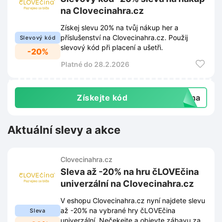
na Clovecinahra.cz
Získej slevu 20% na tvůj nákup her a
příslušenství na Clovecinahra.cz. Použij
Slevový kód
slevový kód při placení a ušetři.
-20%
Platné do 28.2.2026
Získejte kód
cina
Aktuální slevy a akce
Clovecinahra.cz
Sleva až -20% na hru čLOVEčina
univerzální na Clovecinahra.cz
V eshopu Clovecinahra.cz nyní najdete slevu
až -20% na vybrané hry čLOVEčina
Sleva
univerzální. Nečekejte a objevte zábavu za