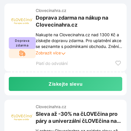
Clovecinahra.cz
Doprava zdarma na nákup na
Clovecinahra.cz
Nakupte na Clovecinahra.cz nad 1300 Kč a
získejte dopravu zdarma. Pro uplatnění akce
Doprava
zdarma
se seznamte s podmínkami obchodu. Znění
podmínek najdete na webu a může se měnit.
Zobrazit více
Platí do odvolání
Získejte slevu
Clovecinahra.cz
Sleva až -30% na čLOVEčina pro
páry a univerzální čLOVEčina na
Clovecinahra.cz
V eshopu Clovecinahra.cz najdete slevu až