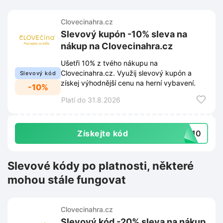
Clovecinahra.cz
Slevový kupón -10% sleva na
nákup na Clovecinahra.cz
Ušetři 10% z tvého nákupu na
Clovecinahra.cz. Využij slevový kupón a
Slevový kód
získej výhodnější cenu na herní vybavení.
-10%
Platí do 31.8.2026
Získejte kód
na10
Slevové kódy po platnosti, některé
mohou stále fungovat
Clovecinahra.cz
Slevový kód -20% sleva na nákup