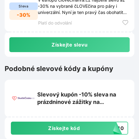
-30% na vybrané čLOVEčina pro páry i
Sleva
univerzální. Nyní je ten pravý čas obohatit
-30%
váš vztah za skvělé ceny.
Platí do odvolání
Získejte slevu
Podobné slevové kódy a kupóny
Slevový kupón -10% sleva na
prázdninové zážitky na
Skvelecesko.cz
Získejte kód
OB10