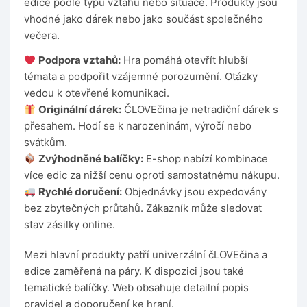
edice podle typu vztahu nebo situace. Produkty jsou
vhodné jako dárek nebo jako součást společného
večera.
Podpora vztahů:
Hra pomáhá otevřít hlubší
témata a podpořit vzájemné porozumění. Otázky
vedou k otevřené komunikaci.
Originální dárek:
ČLOVEčina je netradiční dárek s
přesahem. Hodí se k narozeninám, výročí nebo
svátkům.
Zvýhodněné balíčky:
E-shop nabízí kombinace
více edic za nižší cenu oproti samostatnému nákupu.
Rychlé doručení:
Objednávky jsou expedovány
bez zbytečných průtahů. Zákazník může sledovat
stav zásilky online.
Mezi hlavní produkty patří univerzální čLOVEčina a
edice zaměřená na páry. K dispozici jsou také
tematické balíčky. Web obsahuje detailní popis
pravidel a doporučení ke hraní.