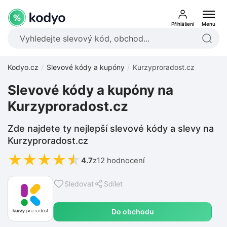
Přihlášení
Menu
Kodyo.cz
Slevové kódy a kupóny
Kurzyproradost.cz
Slevové kódy a kupóny na
Kurzyproradost.cz
Zde najdete ty nejlepší slevové kódy a slevy na
Kurzyproradost.cz
★
★
★
★
★
4.7
z
12 hodnocení
Sledovat
Sdílet
Do obchodu