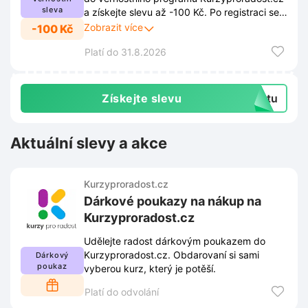
sleva
a získejte slevu až -100 Kč. Po registraci se
vám automaticky aktivuje 100 kreditů, což
Zobrazit více
-100 Kč
odpovídá 100 Kč. Využijte tuto výhodu a
Platí do 31.8.2026
nakupujte výhodněji. Více informací
naleznete v odkazu.
Získejte slevu
extu
Aktuální slevy a akce
Kurzyproradost.cz
Dárkové poukazy na nákup na
Kurzyproradost.cz
Udělejte radost dárkovým poukazem do
Kurzyproradost.cz. Obdarovaní si sami
Dárkový
poukaz
vyberou kurz, který je potěší.
Platí do odvolání