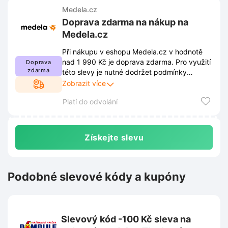
Medela.cz
Doprava zdarma na nákup na
Medela.cz
Při nákupu v eshopu Medela.cz v hodnotě
nad 1 990 Kč je doprava zdarma. Pro využití
Doprava
zdarma
této slevy je nutné dodržet podmínky
stanovené obchodem. Aktuální pravidla jsou
Zobrazit více
zveřejněna na webových stránkách a mohou
Platí do odvolání
se průběžně měnit.
Získejte slevu
Podobné slevové kódy a kupóny
Slevový kód -100 Kč sleva na