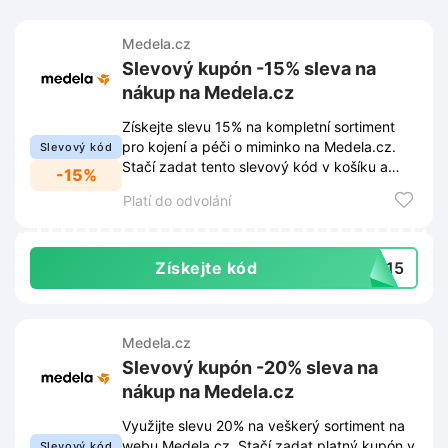
Medela.cz
Slevový kupón -15% sleva na
nákup na Medela.cz
Získejte slevu 15% na kompletní sortiment
pro kojení a péči o miminko na Medela.cz.
Slevový kód
Stačí zadat tento slevový kód v košíku a
-15%
cena nákupu se ihned sníží.
Platí do odvolání
Získejte kód
DY15
Medela.cz
Slevový kupón -20% sleva na
nákup na Medela.cz
Využijte slevu 20% na veškerý sortiment na
webu Medela.cz. Stačí zadat platný kupón v
Slevový kód