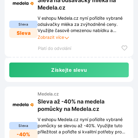
Sleva na odsávačky mléka na
Medela.cz
V eshopu Medela.cz nyní pořídíte vybrané
odsávačky mléka za zvýhodněné ceny.
Sleva
Využijte časově omezenou nabídku a
Sleva
vyberte si kvalitní pomocníky pro kojení s
Zobrazit více
výraznou slevou.
Platí do odvolání
Získejte slevu
Medela.cz
Sleva až -40% na medela
pomůcky na Medela.cz
V eshopu Medela.cz nyní pořídíte vybrané
pomůcky se slevou až -40%. Využijte tuto
Sleva
příležitost a pořiďte si kvalitní potřeby pro
-40%
kojení za výhodnější ceny.