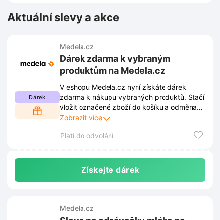
Aktuální slevy a akce
Medela.cz
Dárek zdarma k vybraným
produktům na Medela.cz
V eshopu Medela.cz nyní získáte dárek
zdarma k nákupu vybraných produktů. Stačí
Dárek
vložit označené zboží do košíku a odměna
se automaticky přidá k objednávce. Akce
Zobrazit více
platí do vyprodání zásob, proto neváhejte s
Platí do odvolání
výběrem.
Získejte dárek
Medela.cz