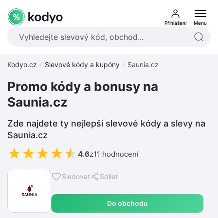
Přihlášení
Menu
Kodyo.cz
Slevové kódy a kupóny
Saunia.cz
Promo kódy a bonusy na
Saunia.cz
Zde najdete ty nejlepší slevové kódy a slevy na
Saunia.cz
★
★
★
★
★
4.6
z
11 hodnocení
Sledovat
Sdílet
Do obchodu