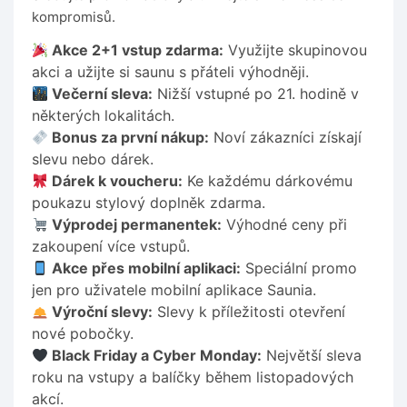
kompromisů.
Akce 2+1 vstup zdarma:
Využijte skupinovou
akci a užijte si saunu s přáteli výhodněji.
Večerní sleva:
Nižší vstupné po 21. hodině v
některých lokalitách.
Bonus za první nákup:
Noví zákazníci získají
slevu nebo dárek.
Dárek k voucheru:
Ke každému dárkovému
poukazu stylový doplněk zdarma.
Výprodej permanentek:
Výhodné ceny při
zakoupení více vstupů.
Akce přes mobilní aplikaci:
Speciální promo
jen pro uživatele mobilní aplikace Saunia.
Výroční slevy:
Slevy k příležitosti otevření
nové pobočky.
Black Friday a Cyber Monday:
Největší sleva
roku na vstupy a balíčky během listopadových
akcí.