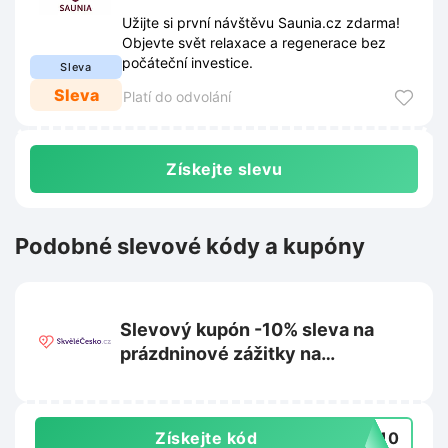
Užijte si první návštěvu Saunia.cz zdarma!
Objevte svět relaxace a regenerace bez
počáteční investice.
Sleva
Sleva
Platí do odvolání
Získejte slevu
Podobné slevové kódy a kupóny
Slevový kupón -10% sleva na
prázdninové zážitky na
Skvelecesko.cz
Získejte kód
OB10