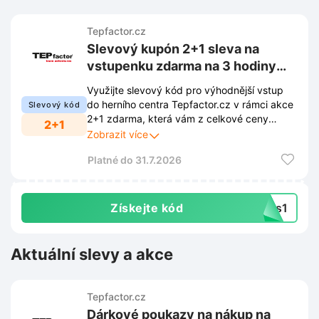
Tepfactor.cz
Slevový kupón 2+1 sleva na
vstupenku zdarma na 3 hodiny
hry Boyard na Tepfactor.cz
Využijte slevový kód pro výhodnější vstup
do herního centra Tepfactor.cz v rámci akce
Slevový kód
2+1 zdarma, která vám z celkové ceny
2+1
odečte 33%. Při rezervaci tří vstupenek na 3
Zobrazit více
hodiny hry Boyard zaplatíte pouze za dvě.
Platné do 31.7.2026
Získejte kód
lus1
Aktuální slevy a akce
Tepfactor.cz
Dárkové poukazy na nákup na