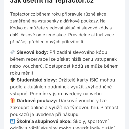
Jak ušetřit na Tepfactor.cz
Tepfactor.cz během roku připravuje různé akce
zaměřené na vstupenky a dárkové poukazy. Na
Kodyo.cz můžete sledovat aktuální slevové kódy a
další časově omezené akce. Pravidelné aktualizace
přinášejí přehled nových příležitostí.
Slevové kódy:
Při zadání slevového kódu
během rezervace lze získat nižší cenu vstupenek
nebo voucherů. Dostupnost kódů se může během
roku měnit.
Studentské slevy:
Držitelé karty ISIC mohou
podle aktuálních podmínek využít zvýhodněné
vstupné. Podmínky jsou uvedeny na webu.
Dárkové poukazy:
Dárkové vouchery lze
zakoupit online a využít na týmovou hru. Platnost
poukazů je uvedena při nákupu.
Školní a skupinové akce:
Školy, sportovní
oddíly a větší skupiny mohou využít individuální