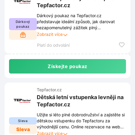
Tepfactor.cz
Dárkový poukaz na Tepfactor.cz
představuje ideální způsob, jak darovat
Dárkový
poukaz
nezapomenutelný zážitek plný
dobrodružství. Obdarovaní si díky tomuto
Zobrazit více
věcnému daru sami vyberou termín i podobu
Platí do odvolání
hry přesně podle vlastních preferencí.
Získejte poukaz
Tepfactor.cz
Dětská letní vstupenka levněji na
Tepfactor.cz
Užijte si léto plné dobrodružství a zajistěte si
dětskou vstupenku do Tepfactoru za
Sleva
výhodnější cenu. Online rezervace na webu
Sleva
Tepfactor.cz garantuje nejlepší podmínky
Zobrazit více